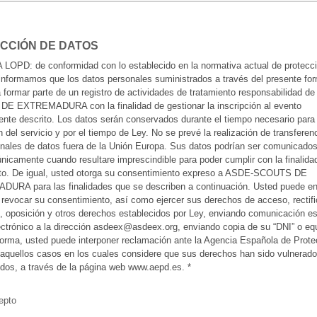
CCIÓN DE DATOS
LOPD: de conformidad con lo establecido en la normativa actual de protecc
 informamos que los datos personales suministrados a través del presente for
 formar parte de un registro de actividades de tratamiento responsabilidad d
E EXTREMADURA con la finalidad de gestionar la inscripción al evento
ente descrito. Los datos serán conservados durante el tiempo necesario para 
n del servicio y por el tiempo de Ley. No se prevé la realización de transferen
onales de datos fuera de la Unión Europa. Sus datos podrían ser comunicado
únicamente cuando resultare imprescindible para poder cumplir con la finalida
nto. De igual, usted otorga su consentimiento expreso a ASDE-SCOUTS DE
URA para las finalidades que se describen a continuación. Usted puede en
evocar su consentimiento, así como ejercer sus derechos de acceso, rectifi
, oposición y otros derechos establecidos por Ley, enviando comunicación es
ectrónico a la dirección asdeex@asdeex.org, enviando copia de su “DNI” o equ
forma, usted puede interponer reclamación ante la Agencia Española de Prote
aquellos casos en los cuales considere que sus derechos han sido vulnerado
dos, a través de la página web www.aepd.es. *
epto