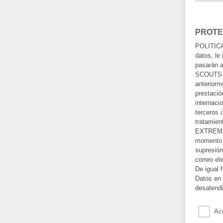
PROTE
POLITICA 
datos, le
pasarán a
SCOUTS D
anteriorm
prestació
internaci
terceros 
tratamie
EXTREMAD
momento r
supresión
correo el
De igual 
Datos en 
desatendi
Ac