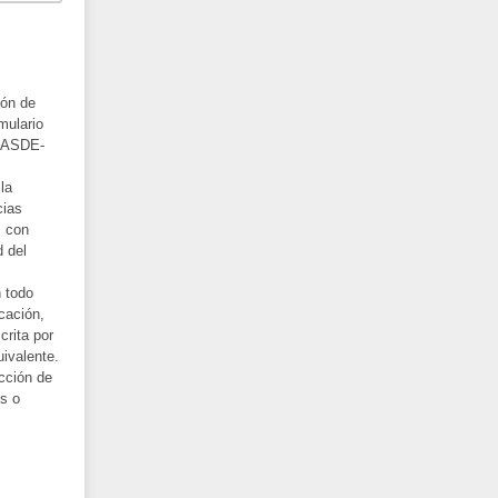
ión de
mulario
e ASDE-
la
cias
s con
d del
 todo
cación,
crita por
ivalente.
cción de
s o